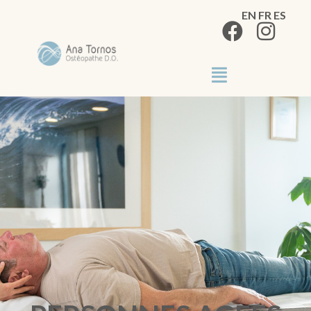
EN
FR
ES